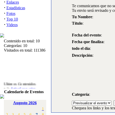
·
Enlaces
Te comunicamos que no se 
·
Estadísticas
Tu envio será revisado y c
·
Fotos
Tu Nombre
:
·
Top 10
Título
:
·
Videos
Fecha del evento
:
Contenido en total: 10
Fecha que finaliza
:
Categorías: 10
todo el día
:
Visitados en total: 111386
Descripción
:
Ultimos Contenidos
·
1:
Articulos varios
Calendario de Eventos
[Visitas: 5713]
Categoría
:
·
2:
Campeonato de
Augosto 2026
España F3A 2008
Chequea los links y los tex
1
[Visitas: 4136]
2
3
4
5
6
7
8