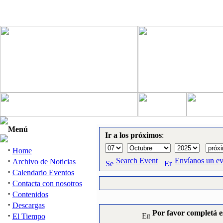
Menú
Ir a los próximos
:
·
Home
·
Search Event
Envíanos un e
Archivo de Noticias
·
Calendario Eventos
·
Contacta con nosotros
·
Contenidos
·
Descargas
Por favor completá e
·
El Tiempo