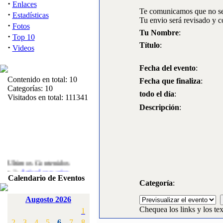
·
Enlaces
Te comunicamos que no se 
·
Estadísticas
Tu envio será revisado y c
·
Fotos
Tu Nombre
:
·
Top 10
Título
:
·
Videos
Fecha del evento
:
Contenido en total: 10
Fecha que finaliza
:
Categorías: 10
todo el día
:
Visitados en total: 111341
Descripción
:
Ultimos Contenidos
·
1:
Articulos varios
Calendario de Eventos
[Visitas: 5710]
Categoría
:
·
2:
Campeonato de
Augosto 2026
España F3A 2008
Chequea los links y los tex
1
[Visitas: 4133]
2
3
4
5
6
7
8