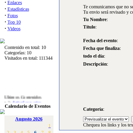
·
Enlaces
Te comunicamos que no se 
·
Estadísticas
Tu envio será revisado y c
·
Fotos
Tu Nombre
:
·
Top 10
Título
:
·
Videos
Fecha del evento
:
Contenido en total: 10
Fecha que finaliza
:
Categorías: 10
todo el día
:
Visitados en total: 111344
Descripción
:
Ultimos Contenidos
·
1:
Articulos varios
Calendario de Eventos
[Visitas: 5710]
Categoría
:
·
2:
Campeonato de
Augosto 2026
España F3A 2008
Chequea los links y los tex
1
[Visitas: 4133]
2
3
4
5
6
7
8