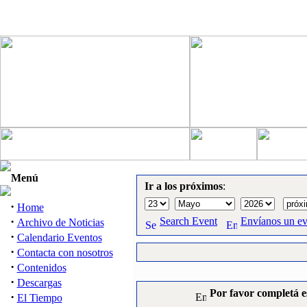
Menú
Ir a los próximos
:
·
Home
·
Search Event
Envíanos un e
Archivo de Noticias
·
Calendario Eventos
·
Contacta con nosotros
·
Contenidos
·
Descargas
Por favor completá e
·
El Tiempo