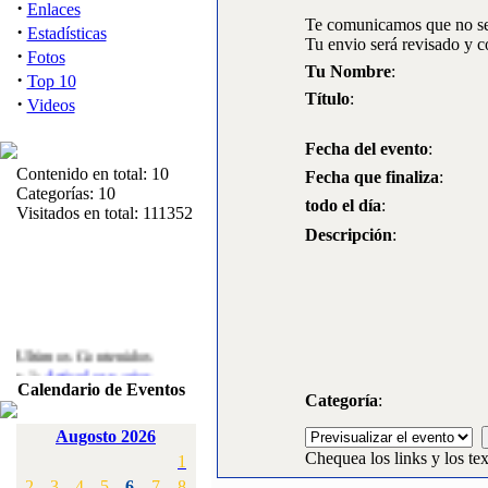
·
Enlaces
Te comunicamos que no se 
·
Estadísticas
Tu envio será revisado y c
·
Fotos
Tu Nombre
:
·
Top 10
Título
:
·
Videos
Fecha del evento
:
Contenido en total: 10
Fecha que finaliza
:
Categorías: 10
todo el día
:
Visitados en total: 111352
Descripción
:
Ultimos Contenidos
·
1:
Articulos varios
Calendario de Eventos
[Visitas: 5711]
Categoría
:
·
2:
Campeonato de
Augosto 2026
España F3A 2008
Chequea los links y los tex
1
[Visitas: 4133]
2
3
4
5
6
7
8