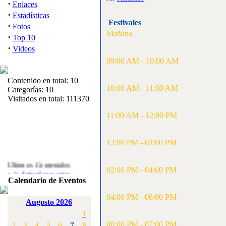
·
Enlaces
·
Estadísticas
Festivales
·
Fotos
Mañana
·
Top 10
·
Videos
09:00 AM - 10:00 AM
Contenido en total: 10
10:00 AM - 11:00 AM
Categorías: 10
Visitados en total: 111370
11:00 AM - 12:00 PM
12:00 PM - 02:00 PM
Ultimos Contenidos
·
02:00 PM - 04:00 PM
1:
Articulos varios
Calendario de Eventos
[Visitas: 5712]
04:00 PM - 06:00 PM
·
2:
Campeonato de
Augosto 2026
España F3A 2008
1
[Visitas: 4135]
06:00 PM - 07:00 PM
2
3
4
5
6
7
8