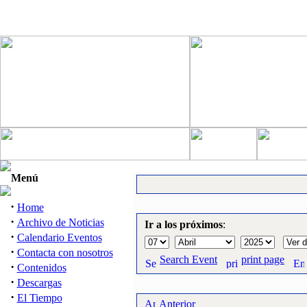
Menú
·
Home
·
Archivo de Noticias
Ir a los próximos
:
·
Calendario Eventos
·
Contacta con nosotros
Search Event
print page
·
Contenidos
·
Descargas
·
El Tiempo
Anterior