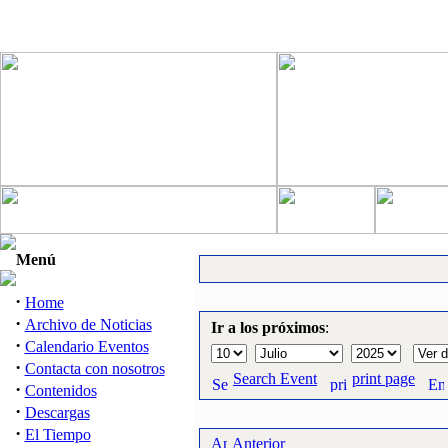
Menú
·
Home
·
Archivo de Noticias
Ir a los próximos
:
·
Calendario Eventos
·
Contacta con nosotros
Search Event
print page
·
Contenidos
·
Descargas
·
El Tiempo
Anterior