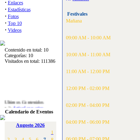
·
Enlaces
·
Estadísticas
Festivales
·
Fotos
Mañana
·
Top 10
·
Videos
09:00 AM - 10:00 AM
Contenido en total: 10
10:00 AM - 11:00 AM
Categorías: 10
Visitados en total: 111386
11:00 AM - 12:00 PM
12:00 PM - 02:00 PM
Ultimos Contenidos
·
02:00 PM - 04:00 PM
1:
Articulos varios
Calendario de Eventos
[Visitas: 5713]
04:00 PM - 06:00 PM
·
2:
Campeonato de
Augosto 2026
España F3A 2008
1
[Visitas: 4136]
06:00 PM - 07:00 PM
2
3
4
5
6
7
8