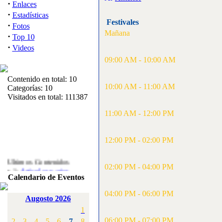
·
Enlaces
·
Estadísticas
Festivales
·
Fotos
Mañana
·
Top 10
·
Videos
09:00 AM - 10:00 AM
Contenido en total: 10
10:00 AM - 11:00 AM
Categorías: 10
Visitados en total: 111387
11:00 AM - 12:00 PM
12:00 PM - 02:00 PM
Ultimos Contenidos
·
02:00 PM - 04:00 PM
1:
Articulos varios
Calendario de Eventos
[Visitas: 5713]
04:00 PM - 06:00 PM
·
2:
Campeonato de
Augosto 2026
España F3A 2008
1
[Visitas: 4136]
06:00 PM - 07:00 PM
2
3
4
5
6
7
8