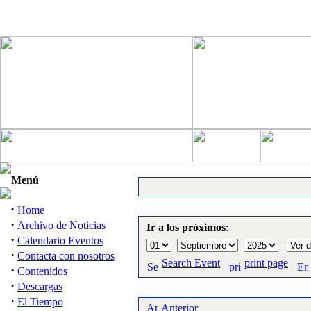
Menú
·
Home
·
Archivo de Noticias
Ir a los próximos
:
·
Calendario Eventos
·
Contacta con nosotros
Search Event
print page
·
Contenidos
·
Descargas
·
El Tiempo
Anterior