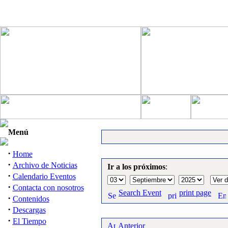
Menú
·
Home
·
Archivo de Noticias
Ir a los próximos
:
·
Calendario Eventos
·
Contacta con nosotros
Search Event
print page
·
Contenidos
·
Descargas
·
El Tiempo
Anterior