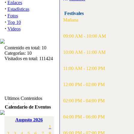
·
Enlaces
·
Estadísticas
Festivales
·
Fotos
Mañana
·
Top 10
·
Videos
09:00 AM - 10:00 AM
Contenido en total: 10
10:00 AM - 11:00 AM
Categorías: 10
Visitados en total: 111424
11:00 AM - 12:00 PM
12:00 PM - 02:00 PM
Ultimos Contenidos
02:00 PM - 04:00 PM
·
1:
Articulos varios
Calendario de Eventos
[Visitas: 5716]
04:00 PM - 06:00 PM
Augosto 2026
·
2:
Campeonato de
1
España F3A 2008
[Visitas: 4139]
06:00 PM - 07:00 PM
2
3
4
5
6
7
8