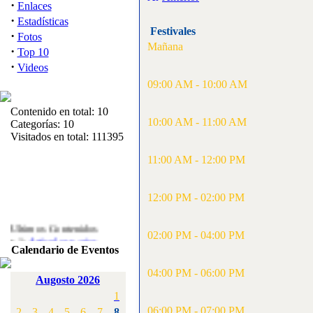
·
Enlaces
·
Estadísticas
Festivales
·
Fotos
Mañana
·
Top 10
·
Videos
09:00 AM - 10:00 AM
Contenido en total: 10
10:00 AM - 11:00 AM
Categorías: 10
Visitados en total: 111395
11:00 AM - 12:00 PM
12:00 PM - 02:00 PM
Ultimos Contenidos
·
02:00 PM - 04:00 PM
1:
Articulos varios
Calendario de Eventos
[Visitas: 5713]
04:00 PM - 06:00 PM
·
2:
Campeonato de
Augosto 2026
España F3A 2008
1
[Visitas: 4136]
06:00 PM - 07:00 PM
2
3
4
5
6
7
8