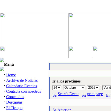
Menú
·
Home
·
Archivo de Noticias
Ir a los próximos
:
·
Calendario Eventos
·
Contacta con nosotros
Search Event
print page
·
Contenidos
·
Descargas
·
El Tiempo
Anterior