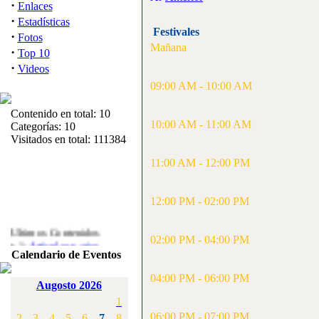
·
Enlaces
·
Estadísticas
Festivales
·
Fotos
Mañana
·
Top 10
·
Videos
09:00 AM - 10:00 AM
Contenido en total: 10
10:00 AM - 11:00 AM
Categorías: 10
Visitados en total: 111384
11:00 AM - 12:00 PM
12:00 PM - 02:00 PM
Ultimos Contenidos
·
02:00 PM - 04:00 PM
1:
Articulos varios
Calendario de Eventos
[Visitas: 5713]
04:00 PM - 06:00 PM
·
2:
Campeonato de
Augosto 2026
España F3A 2008
1
[Visitas: 4136]
06:00 PM - 07:00 PM
2
3
4
5
6
7
8