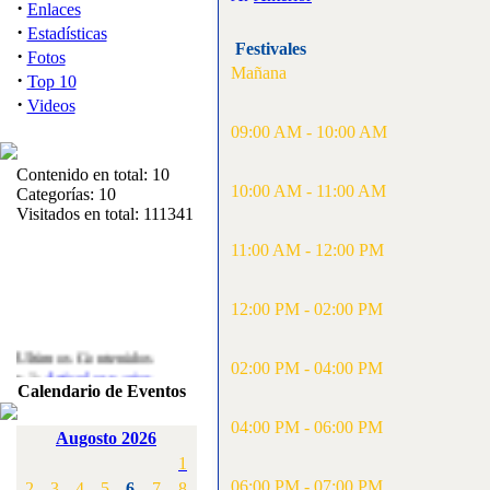
·
Enlaces
·
Estadísticas
Festivales
·
Fotos
Mañana
·
Top 10
·
Videos
09:00 AM - 10:00 AM
Contenido en total: 10
10:00 AM - 11:00 AM
Categorías: 10
Visitados en total: 111341
11:00 AM - 12:00 PM
12:00 PM - 02:00 PM
Ultimos Contenidos
·
02:00 PM - 04:00 PM
1:
Articulos varios
Calendario de Eventos
[Visitas: 5710]
04:00 PM - 06:00 PM
·
2:
Campeonato de
Augosto 2026
España F3A 2008
1
[Visitas: 4133]
06:00 PM - 07:00 PM
2
3
4
5
6
7
8