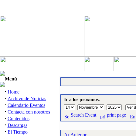
Menú
·
Home
·
Archivo de Noticias
Ir a los próximos
:
·
Calendario Eventos
·
Contacta con nosotros
Search Event
print page
·
Contenidos
·
Descargas
·
El Tiempo
Anterior