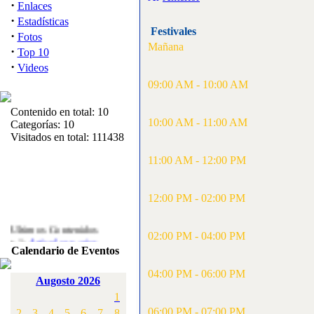
·
Enlaces
·
Estadísticas
Festivales
·
Fotos
Mañana
·
Top 10
·
Videos
09:00 AM - 10:00 AM
Contenido en total: 10
10:00 AM - 11:00 AM
Categorías: 10
Visitados en total: 111438
11:00 AM - 12:00 PM
12:00 PM - 02:00 PM
Ultimos Contenidos
02:00 PM - 04:00 PM
·
1:
Articulos varios
Calendario de Eventos
[Visitas: 5717]
04:00 PM - 06:00 PM
·
2:
Campeonato de
Augosto 2026
España F3A 2008
1
[Visitas: 4141]
06:00 PM - 07:00 PM
2
3
4
5
6
7
8