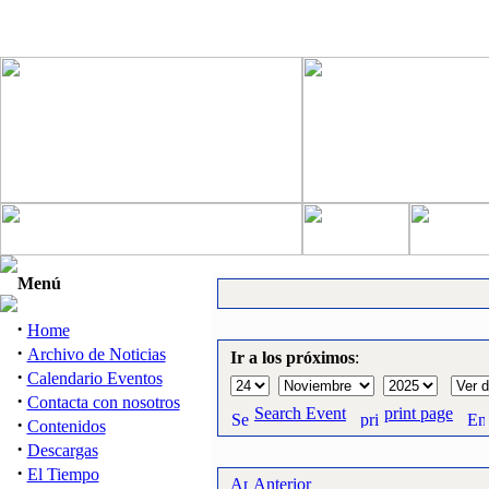
Menú
·
Home
·
Archivo de Noticias
Ir a los próximos
:
·
Calendario Eventos
·
Contacta con nosotros
Search Event
print page
·
Contenidos
·
Descargas
·
El Tiempo
Anterior