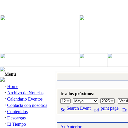
Menú
·
Home
·
Archivo de Noticias
Ir a los próximos
:
·
Calendario Eventos
·
Contacta con nosotros
Search Event
print page
·
Contenidos
·
Descargas
·
El Tiempo
Anterior