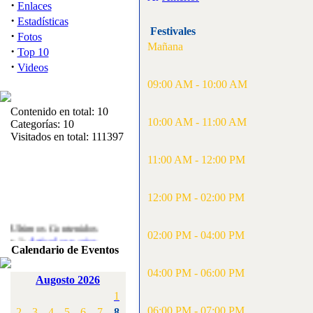
·
Enlaces
·
Estadísticas
Festivales
·
Fotos
Mañana
·
Top 10
·
Videos
09:00 AM - 10:00 AM
Contenido en total: 10
10:00 AM - 11:00 AM
Categorías: 10
Visitados en total: 111397
11:00 AM - 12:00 PM
12:00 PM - 02:00 PM
Ultimos Contenidos
·
02:00 PM - 04:00 PM
1:
Articulos varios
Calendario de Eventos
[Visitas: 5714]
04:00 PM - 06:00 PM
·
2:
Campeonato de
Augosto 2026
España F3A 2008
1
[Visitas: 4136]
06:00 PM - 07:00 PM
2
3
4
5
6
7
8