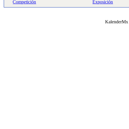
Competición
Exposición
KalenderMx 