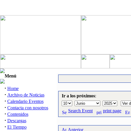
Menú
·
Home
·
Archivo de Noticias
Ir a los próximos
:
·
Calendario Eventos
·
Contacta con nosotros
Search Event
print page
·
Contenidos
·
Descargas
·
El Tiempo
Anterior