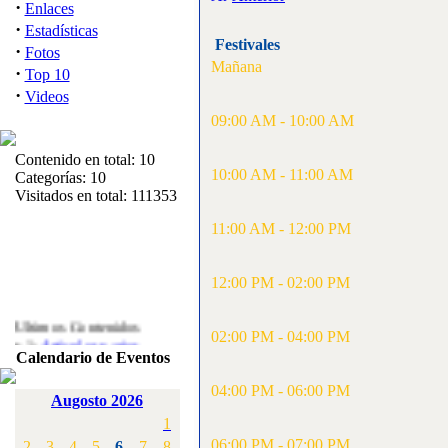
·
Enlaces
·
Estadísticas
Festivales
·
Fotos
Mañana
·
Top 10
·
Videos
09:00 AM - 10:00 AM
Contenido en total: 10
10:00 AM - 11:00 AM
Categorías: 10
Visitados en total: 111353
11:00 AM - 12:00 PM
12:00 PM - 02:00 PM
Ultimos Contenidos
·
02:00 PM - 04:00 PM
1:
Articulos varios
Calendario de Eventos
[Visitas: 5711]
04:00 PM - 06:00 PM
·
2:
Campeonato de
Augosto 2026
España F3A 2008
1
[Visitas: 4133]
06:00 PM - 07:00 PM
2
3
4
5
6
7
8