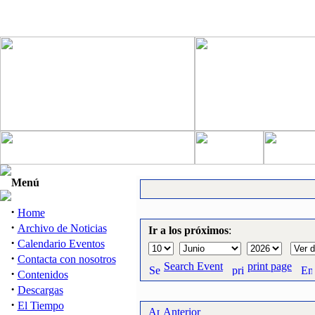
Menú
·
Home
·
Archivo de Noticias
Ir a los próximos
:
·
Calendario Eventos
·
Contacta con nosotros
Search Event
print page
·
Contenidos
·
Descargas
·
El Tiempo
Anterior