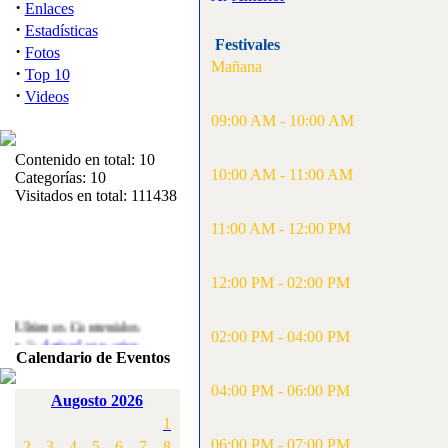
·
Enlaces
·
Estadísticas
Festivales
·
Fotos
Mañana
·
Top 10
·
Videos
09:00 AM - 10:00 AM
Contenido en total: 10
10:00 AM - 11:00 AM
Categorías: 10
Visitados en total: 111438
11:00 AM - 12:00 PM
12:00 PM - 02:00 PM
Ultimos Contenidos
02:00 PM - 04:00 PM
·
1:
Articulos varios
Calendario de Eventos
[Visitas: 5717]
04:00 PM - 06:00 PM
·
2:
Campeonato de
Augosto 2026
España F3A 2008
1
[Visitas: 4141]
06:00 PM - 07:00 PM
2
3
4
5
6
7
8