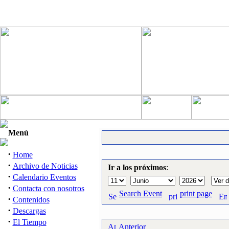
Menú
·
Home
·
Archivo de Noticias
Ir a los próximos
:
·
Calendario Eventos
·
Contacta con nosotros
Search Event
print page
·
Contenidos
·
Descargas
·
El Tiempo
Anterior