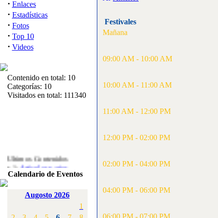
·
Enlaces
·
Estadísticas
Festivales
·
Fotos
Mañana
·
Top 10
·
Videos
09:00 AM - 10:00 AM
Contenido en total: 10
10:00 AM - 11:00 AM
Categorías: 10
Visitados en total: 111340
11:00 AM - 12:00 PM
12:00 PM - 02:00 PM
Ultimos Contenidos
·
02:00 PM - 04:00 PM
1:
Articulos varios
[Visitas: 5710]
Calendario de Eventos
04:00 PM - 06:00 PM
·
2:
Campeonato de
Augosto 2026
España F3A 2008
1
[Visitas: 4133]
06:00 PM - 07:00 PM
2
3
4
5
6
7
8