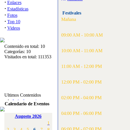
·
Enlaces
·
Estadísticas
Festivales
·
Fotos
Mañana
·
Top 10
·
Videos
09:00 AM - 10:00 AM
Contenido en total: 10
10:00 AM - 11:00 AM
Categorías: 10
Visitados en total: 111353
11:00 AM - 12:00 PM
12:00 PM - 02:00 PM
Ultimos Contenidos
02:00 PM - 04:00 PM
·
1:
Articulos varios
Calendario de Eventos
[Visitas: 5711]
04:00 PM - 06:00 PM
Augosto 2026
·
2:
Campeonato de
1
España F3A 2008
[Visitas: 4133]
06:00 PM - 07:00 PM
2
3
4
5
6
7
8