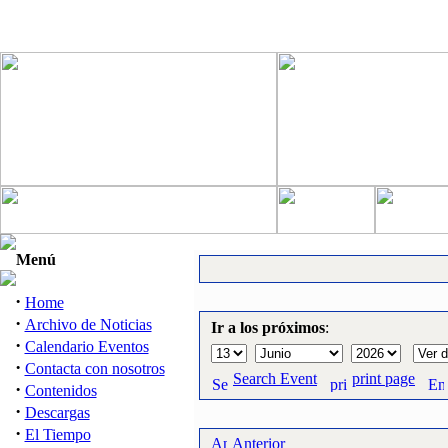
Menú
·
Home
·
Archivo de Noticias
Ir a los próximos
:
·
Calendario Eventos
·
Contacta con nosotros
Search Event
print page
·
Contenidos
·
Descargas
·
El Tiempo
Anterior