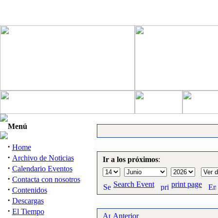
Menú
·
Home
·
Archivo de Noticias
Ir a los próximos
:
·
Calendario Eventos
·
Contacta con nosotros
Search Event
print page
·
Contenidos
·
Descargas
·
El Tiempo
Anterior