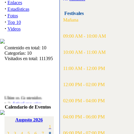
·
Enlaces
·
Estadísticas
Festivales
·
Fotos
Mañana
·
Top 10
·
Videos
09:00 AM - 10:00 AM
Contenido en total: 10
10:00 AM - 11:00 AM
Categorías: 10
Visitados en total: 111395
11:00 AM - 12:00 PM
12:00 PM - 02:00 PM
Ultimos Contenidos
·
02:00 PM - 04:00 PM
1:
Articulos varios
Calendario de Eventos
[Visitas: 5713]
04:00 PM - 06:00 PM
·
2:
Campeonato de
Augosto 2026
España F3A 2008
1
[Visitas: 4136]
06:00 PM - 07:00 PM
2
3
4
5
6
7
8