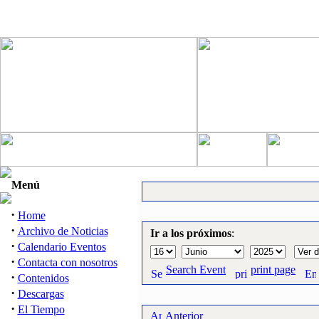
Menú
·
Home
·
Archivo de Noticias
Ir a los próximos
:
·
Calendario Eventos
·
Contacta con nosotros
Search Event
print page
·
Contenidos
·
Descargas
·
El Tiempo
Anterior