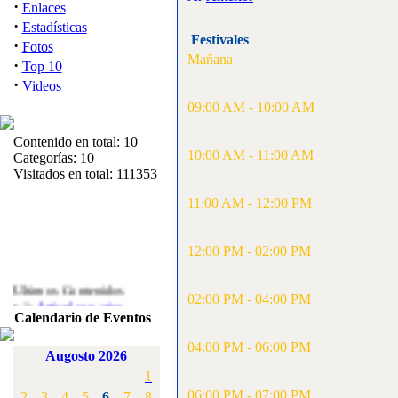
·
Enlaces
·
Estadísticas
Festivales
·
Fotos
Mañana
·
Top 10
·
Videos
09:00 AM - 10:00 AM
Contenido en total: 10
10:00 AM - 11:00 AM
Categorías: 10
Visitados en total: 111353
11:00 AM - 12:00 PM
12:00 PM - 02:00 PM
Ultimos Contenidos
02:00 PM - 04:00 PM
·
1:
Articulos varios
Calendario de Eventos
[Visitas: 5711]
04:00 PM - 06:00 PM
·
2:
Campeonato de
Augosto 2026
España F3A 2008
1
[Visitas: 4133]
06:00 PM - 07:00 PM
2
3
4
5
6
7
8