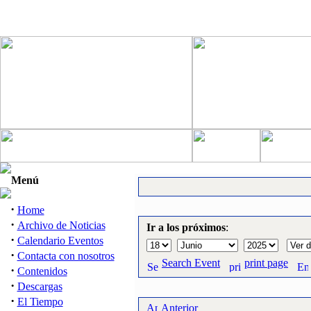
Menú
·
Home
·
Archivo de Noticias
Ir a los próximos
:
·
Calendario Eventos
·
Contacta con nosotros
Search Event
print page
·
Contenidos
·
Descargas
·
El Tiempo
Anterior