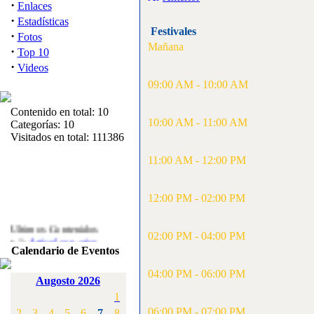
·
Enlaces
·
Estadísticas
Festivales
·
Fotos
Mañana
·
Top 10
·
Videos
09:00 AM - 10:00 AM
Contenido en total: 10
10:00 AM - 11:00 AM
Categorías: 10
Visitados en total: 111386
11:00 AM - 12:00 PM
12:00 PM - 02:00 PM
Ultimos Contenidos
02:00 PM - 04:00 PM
·
1:
Articulos varios
Calendario de Eventos
[Visitas: 5713]
04:00 PM - 06:00 PM
·
2:
Campeonato de
Augosto 2026
España F3A 2008
1
[Visitas: 4136]
06:00 PM - 07:00 PM
2
3
4
5
6
7
8