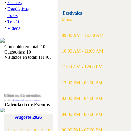
·
Enlaces
·
Estadísticas
Festivales
·
Fotos
Mañana
·
Top 10
·
Videos
09:00 AM - 10:00 AM
Contenido en total: 10
10:00 AM - 11:00 AM
Categorías: 10
Visitados en total: 111408
11:00 AM - 12:00 PM
12:00 PM - 02:00 PM
Ultimos Contenidos
·
02:00 PM - 04:00 PM
1:
Articulos varios
Calendario de Eventos
[Visitas: 5715]
04:00 PM - 06:00 PM
·
2:
Campeonato de
Augosto 2026
España F3A 2008
1
[Visitas: 4138]
06:00 PM - 07:00 PM
2
3
4
5
6
7
8