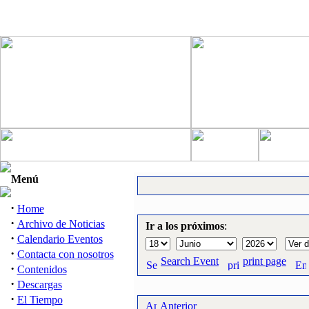
Menú
·
Home
·
Archivo de Noticias
Ir a los próximos
:
·
Calendario Eventos
·
Contacta con nosotros
Search Event
print page
·
Contenidos
·
Descargas
·
El Tiempo
Anterior