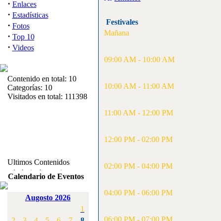
·
Enlaces
·
Estadísticas
Festivales
·
Fotos
Mañana
·
Top 10
·
Videos
09:00 AM - 10:00 AM
Contenido en total: 10
10:00 AM - 11:00 AM
Categorías: 10
Visitados en total: 111398
11:00 AM - 12:00 PM
12:00 PM - 02:00 PM
Ultimos Contenidos
02:00 PM - 04:00 PM
·
1:
Articulos varios
Calendario de Eventos
[Visitas: 5714]
04:00 PM - 06:00 PM
Augosto 2026
·
2:
Campeonato de
1
España F3A 2008
[Visitas: 4136]
06:00 PM - 07:00 PM
2
3
4
5
6
7
8