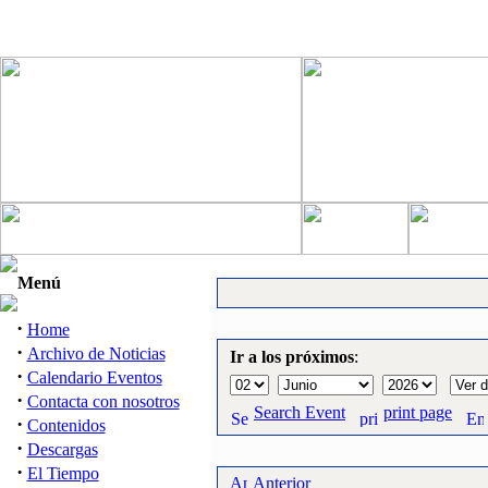
Menú
·
Home
·
Archivo de Noticias
Ir a los próximos
:
·
Calendario Eventos
·
Contacta con nosotros
Search Event
print page
·
Contenidos
·
Descargas
·
El Tiempo
Anterior