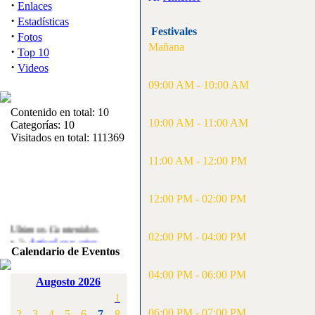
·
Enlaces
·
Estadísticas
Festivales
·
Fotos
Mañana
·
Top 10
·
Videos
09:00 AM - 10:00 AM
Contenido en total: 10
10:00 AM - 11:00 AM
Categorías: 10
Visitados en total: 111369
11:00 AM - 12:00 PM
12:00 PM - 02:00 PM
Ultimos Contenidos
·
02:00 PM - 04:00 PM
1:
Articulos varios
[Visitas: 5712]
Calendario de Eventos
04:00 PM - 06:00 PM
·
2:
Campeonato de
Augosto 2026
España F3A 2008
1
[Visitas: 4135]
06:00 PM - 07:00 PM
2
3
4
5
6
7
8