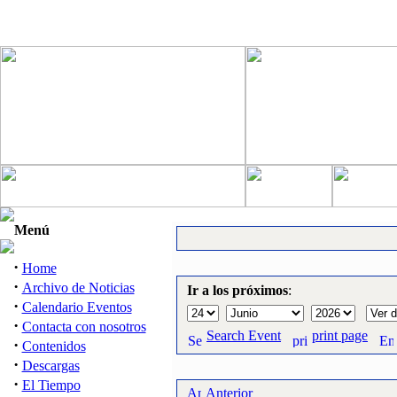
Menú
·
Home
·
Archivo de Noticias
Ir a los próximos
:
·
Calendario Eventos
·
Contacta con nosotros
Search Event
print page
·
Contenidos
·
Descargas
·
El Tiempo
Anterior