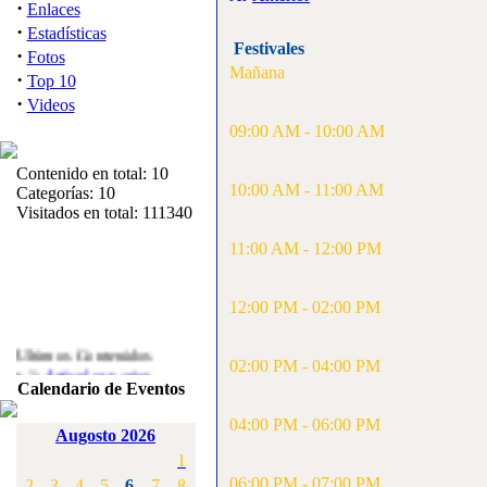
·
Enlaces
·
Estadísticas
Festivales
·
Fotos
Mañana
·
Top 10
·
Videos
09:00 AM - 10:00 AM
Contenido en total: 10
10:00 AM - 11:00 AM
Categorías: 10
Visitados en total: 111340
11:00 AM - 12:00 PM
12:00 PM - 02:00 PM
Ultimos Contenidos
·
02:00 PM - 04:00 PM
1:
Articulos varios
[Visitas: 5710]
Calendario de Eventos
04:00 PM - 06:00 PM
·
2:
Campeonato de
Augosto 2026
España F3A 2008
1
[Visitas: 4133]
06:00 PM - 07:00 PM
2
3
4
5
6
7
8