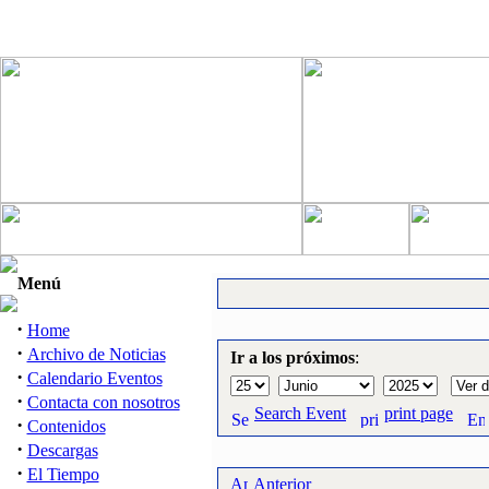
Menú
·
Home
·
Archivo de Noticias
Ir a los próximos
:
·
Calendario Eventos
·
Contacta con nosotros
Search Event
print page
·
Contenidos
·
Descargas
·
El Tiempo
Anterior