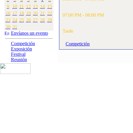
9
10
11
12
13
14
15
·
3:
Competiciones
oficiales organizadas
16
17
18
19
20
21
22
07:00 PM - 08:00 PM
[Visitas: 4246]
23
24
25
26
27
28
29
30
31
·
4:
Campeonato Gallego
Tarde
Envíanos un evento
F3A 2009
[Visitas: 11761]
Competición
Competición
Exposición
·
5:
CAMPEONATO
Festival
GALLEGO DE
Reunión
HELICOPTEROS
[Visitas: 10943]
·
6:
open F3A 2007
[Visitas: 20438]
·
7:
Open F3A 2006
[Visitas: 17247]
·
8:
Actividades y
Eventos realizados
[Visitas: 10857]