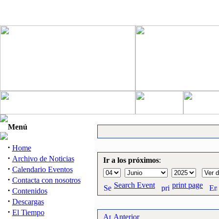
Menú
·
Home
·
Archivo de Noticias
Ir a los próximos
:
·
Calendario Eventos
·
Contacta con nosotros
Search Event
print page
·
Contenidos
·
Descargas
·
El Tiempo
Anterior