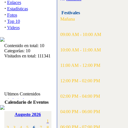
·
Enlaces
·
Estadísticas
Festivales
·
Fotos
Mañana
·
Top 10
·
Videos
09:00 AM - 10:00 AM
Contenido en total: 10
10:00 AM - 11:00 AM
Categorías: 10
Visitados en total: 111341
11:00 AM - 12:00 PM
12:00 PM - 02:00 PM
Ultimos Contenidos
02:00 PM - 04:00 PM
·
1:
Articulos varios
Calendario de Eventos
[Visitas: 5710]
04:00 PM - 06:00 PM
Augosto 2026
·
2:
Campeonato de
1
España F3A 2008
[Visitas: 4133]
06:00 PM - 07:00 PM
2
3
4
5
6
7
8