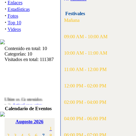
·
Enlaces
·
Estadísticas
Festivales
·
Fotos
Mañana
·
Top 10
·
Videos
09:00 AM - 10:00 AM
Contenido en total: 10
10:00 AM - 11:00 AM
Categorías: 10
Visitados en total: 111387
11:00 AM - 12:00 PM
12:00 PM - 02:00 PM
Ultimos Contenidos
·
02:00 PM - 04:00 PM
1:
Articulos varios
Calendario de Eventos
[Visitas: 5713]
04:00 PM - 06:00 PM
·
2:
Campeonato de
Augosto 2026
España F3A 2008
1
[Visitas: 4136]
06:00 PM - 07:00 PM
2
3
4
5
6
7
8