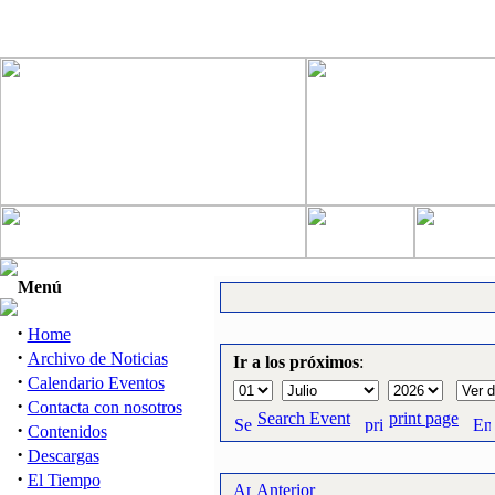
Menú
·
Home
·
Archivo de Noticias
Ir a los próximos
:
·
Calendario Eventos
·
Contacta con nosotros
Search Event
print page
·
Contenidos
·
Descargas
·
El Tiempo
Anterior