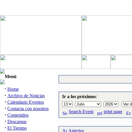
Menú
·
Home
·
Archivo de Noticias
Ir a los próximos
:
·
Calendario Eventos
·
Contacta con nosotros
Search Event
print page
·
Contenidos
·
Descargas
·
El Tiempo
Anterior