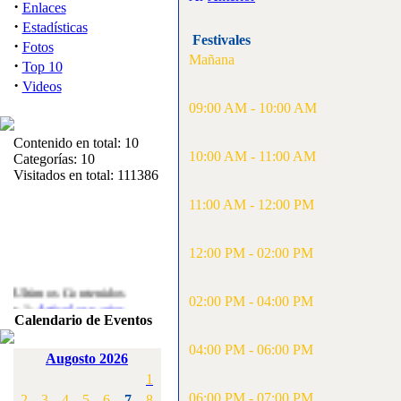
·
Enlaces
·
Estadísticas
Festivales
·
Fotos
Mañana
·
Top 10
·
Videos
09:00 AM - 10:00 AM
Contenido en total: 10
10:00 AM - 11:00 AM
Categorías: 10
Visitados en total: 111386
11:00 AM - 12:00 PM
12:00 PM - 02:00 PM
Ultimos Contenidos
·
02:00 PM - 04:00 PM
1:
Articulos varios
Calendario de Eventos
[Visitas: 5713]
04:00 PM - 06:00 PM
·
2:
Campeonato de
Augosto 2026
España F3A 2008
1
[Visitas: 4136]
06:00 PM - 07:00 PM
2
3
4
5
6
7
8