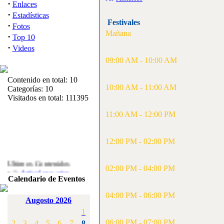
·
Enlaces
·
Estadísticas
Festivales
·
Fotos
Mañana
·
Top 10
·
Videos
09:00 AM - 10:00 AM
Contenido en total: 10
10:00 AM - 11:00 AM
Categorías: 10
Visitados en total: 111395
11:00 AM - 12:00 PM
12:00 PM - 02:00 PM
Ultimos Contenidos
·
02:00 PM - 04:00 PM
1:
Articulos varios
Calendario de Eventos
[Visitas: 5713]
04:00 PM - 06:00 PM
·
2:
Campeonato de
Augosto 2026
España F3A 2008
1
[Visitas: 4136]
06:00 PM - 07:00 PM
2
3
4
5
6
7
8