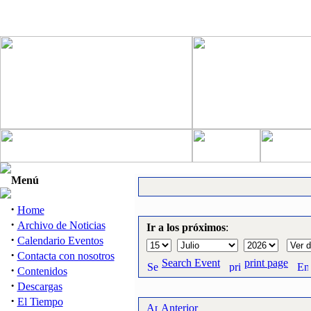
Menú
·
Home
·
Archivo de Noticias
Ir a los próximos
:
·
Calendario Eventos
·
Contacta con nosotros
Search Event
print page
·
Contenidos
·
Descargas
·
El Tiempo
Anterior