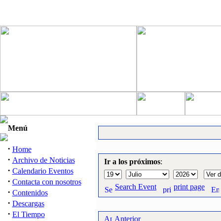
Menú
·
Home
·
Archivo de Noticias
Ir a los próximos
:
·
Calendario Eventos
·
Contacta con nosotros
Search Event
print page
·
Contenidos
·
Descargas
·
El Tiempo
Anterior