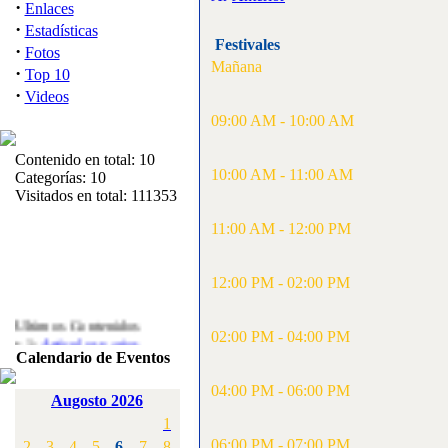
·
Enlaces
·
Estadísticas
Festivales
·
Fotos
Mañana
·
Top 10
·
Videos
09:00 AM - 10:00 AM
Contenido en total: 10
10:00 AM - 11:00 AM
Categorías: 10
Visitados en total: 111353
11:00 AM - 12:00 PM
12:00 PM - 02:00 PM
Ultimos Contenidos
02:00 PM - 04:00 PM
·
1:
Articulos varios
Calendario de Eventos
[Visitas: 5711]
04:00 PM - 06:00 PM
·
2:
Campeonato de
Augosto 2026
España F3A 2008
1
[Visitas: 4133]
06:00 PM - 07:00 PM
2
3
4
5
6
7
8