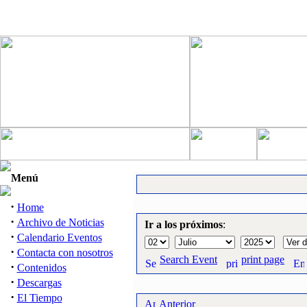
Menú
·
Home
·
Archivo de Noticias
Ir a los próximos
:
·
Calendario Eventos
·
Contacta con nosotros
Search Event
print page
·
Contenidos
·
Descargas
·
El Tiempo
Anterior