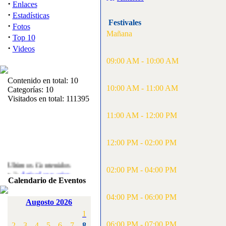
·
Enlaces
·
Estadísticas
Festivales
·
Fotos
Mañana
·
Top 10
·
Videos
09:00 AM - 10:00 AM
Contenido en total: 10
10:00 AM - 11:00 AM
Categorías: 10
Visitados en total: 111395
11:00 AM - 12:00 PM
12:00 PM - 02:00 PM
Ultimos Contenidos
·
02:00 PM - 04:00 PM
1:
Articulos varios
Calendario de Eventos
[Visitas: 5713]
04:00 PM - 06:00 PM
·
2:
Campeonato de
Augosto 2026
España F3A 2008
1
[Visitas: 4136]
06:00 PM - 07:00 PM
2
3
4
5
6
7
8