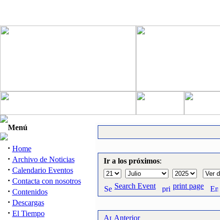
Menú
·
Home
·
Archivo de Noticias
Ir a los próximos
:
·
Calendario Eventos
·
Contacta con nosotros
Search Event
print page
·
Contenidos
·
Descargas
·
El Tiempo
Anterior