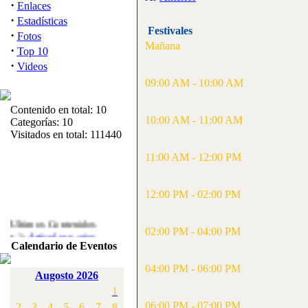
·
Enlaces
·
Estadísticas
Festivales
·
Fotos
Mañana
·
Top 10
·
Videos
09:00 AM - 10:00 AM
Contenido en total: 10
10:00 AM - 11:00 AM
Categorías: 10
Visitados en total: 111440
11:00 AM - 12:00 PM
12:00 PM - 02:00 PM
Ultimos Contenidos
·
02:00 PM - 04:00 PM
1:
Articulos varios
[Visitas: 5717]
Calendario de Eventos
04:00 PM - 06:00 PM
·
2:
Campeonato de
Augosto 2026
España F3A 2008
1
[Visitas: 4142]
06:00 PM - 07:00 PM
2
3
4
5
6
7
8