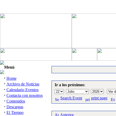
Menú
·
Home
·
Archivo de Noticias
Ir a los próximos
:
·
Calendario Eventos
·
Contacta con nosotros
Search Event
print page
·
Contenidos
·
Descargas
·
El Tiempo
Anterior