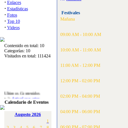
·
Enlaces
·
Estadísticas
Festivales
·
Fotos
Mañana
·
Top 10
·
Videos
09:00 AM - 10:00 AM
Contenido en total: 10
10:00 AM - 11:00 AM
Categorías: 10
Visitados en total: 111424
11:00 AM - 12:00 PM
12:00 PM - 02:00 PM
Ultimos Contenidos
·
02:00 PM - 04:00 PM
1:
Articulos varios
Calendario de Eventos
[Visitas: 5716]
04:00 PM - 06:00 PM
·
2:
Campeonato de
Augosto 2026
España F3A 2008
1
[Visitas: 4139]
06:00 PM - 07:00 PM
2
3
4
5
6
7
8