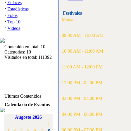
·
Enlaces
·
Estadísticas
Festivales
·
Fotos
Mañana
·
Top 10
·
Videos
09:00 AM - 10:00 AM
Contenido en total: 10
10:00 AM - 11:00 AM
Categorías: 10
Visitados en total: 111392
11:00 AM - 12:00 PM
12:00 PM - 02:00 PM
Ultimos Contenidos
02:00 PM - 04:00 PM
·
1:
Articulos varios
Calendario de Eventos
[Visitas: 5713]
04:00 PM - 06:00 PM
Augosto 2026
·
2:
Campeonato de
1
España F3A 2008
[Visitas: 4136]
06:00 PM - 07:00 PM
2
3
4
5
6
7
8