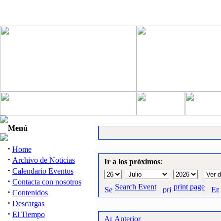
Menú
·
Home
·
Archivo de Noticias
Ir a los próximos
:
·
Calendario Eventos
·
Contacta con nosotros
Search Event
print page
·
Contenidos
·
Descargas
·
El Tiempo
Anterior