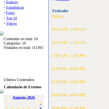
·
Enlaces
·
Estadísticas
Festivales
·
Fotos
Mañana
·
Top 10
·
Videos
09:00 AM - 10:00 AM
Contenido en total: 10
10:00 AM - 11:00 AM
Categorías: 10
Visitados en total: 111393
11:00 AM - 12:00 PM
12:00 PM - 02:00 PM
Ultimos Contenidos
02:00 PM - 04:00 PM
·
1:
Articulos varios
Calendario de Eventos
[Visitas: 5713]
04:00 PM - 06:00 PM
Augosto 2026
·
2:
Campeonato de
1
España F3A 2008
[Visitas: 4136]
06:00 PM - 07:00 PM
2
3
4
5
6
7
8