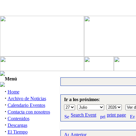
Menú
·
Home
·
Archivo de Noticias
Ir a los próximos
:
·
Calendario Eventos
·
Contacta con nosotros
Search Event
print page
·
Contenidos
·
Descargas
·
El Tiempo
Anterior