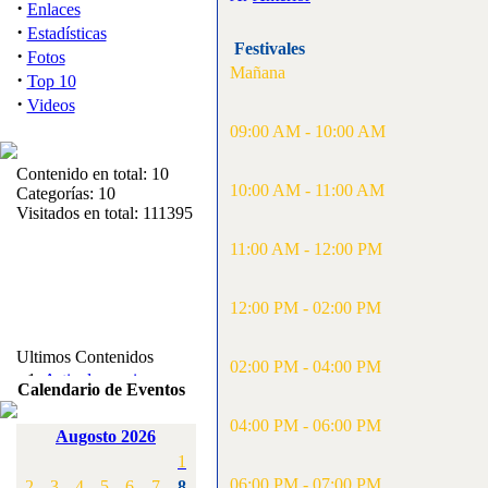
·
Enlaces
·
Estadísticas
Festivales
·
Fotos
Mañana
·
Top 10
·
Videos
09:00 AM - 10:00 AM
Contenido en total: 10
10:00 AM - 11:00 AM
Categorías: 10
Visitados en total: 111395
11:00 AM - 12:00 PM
12:00 PM - 02:00 PM
Ultimos Contenidos
02:00 PM - 04:00 PM
·
1:
Articulos varios
Calendario de Eventos
[Visitas: 5713]
04:00 PM - 06:00 PM
Augosto 2026
·
2:
Campeonato de
1
España F3A 2008
[Visitas: 4136]
06:00 PM - 07:00 PM
2
3
4
5
6
7
8