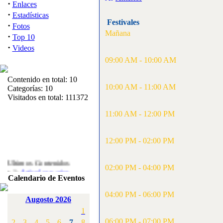
·
Enlaces
·
Estadísticas
Festivales
·
Fotos
Mañana
·
Top 10
·
Videos
09:00 AM - 10:00 AM
Contenido en total: 10
10:00 AM - 11:00 AM
Categorías: 10
Visitados en total: 111372
11:00 AM - 12:00 PM
12:00 PM - 02:00 PM
Ultimos Contenidos
02:00 PM - 04:00 PM
·
1:
Articulos varios
Calendario de Eventos
[Visitas: 5712]
04:00 PM - 06:00 PM
·
2:
Campeonato de
Augosto 2026
España F3A 2008
1
[Visitas: 4135]
06:00 PM - 07:00 PM
2
3
4
5
6
7
8