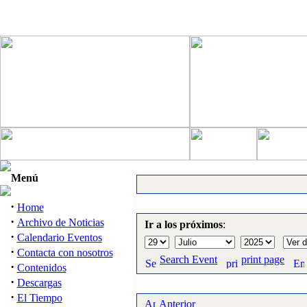
Menú
·
Home
·
Archivo de Noticias
Ir a los próximos
:
·
Calendario Eventos
·
Contacta con nosotros
Search Event
print page
·
Contenidos
·
Descargas
·
El Tiempo
Anterior