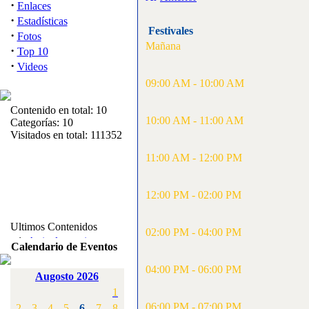
·
Enlaces
·
Estadísticas
Festivales
·
Fotos
Mañana
·
Top 10
·
Videos
09:00 AM - 10:00 AM
Contenido en total: 10
10:00 AM - 11:00 AM
Categorías: 10
Visitados en total: 111352
11:00 AM - 12:00 PM
12:00 PM - 02:00 PM
Ultimos Contenidos
02:00 PM - 04:00 PM
·
1:
Articulos varios
Calendario de Eventos
[Visitas: 5711]
04:00 PM - 06:00 PM
Augosto 2026
·
2:
Campeonato de
1
España F3A 2008
[Visitas: 4133]
06:00 PM - 07:00 PM
2
3
4
5
6
7
8