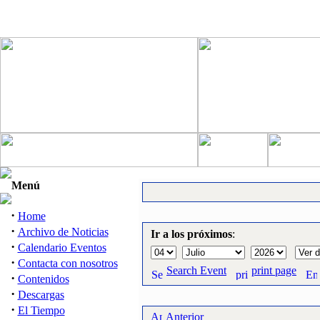
Menú
·
Home
·
Archivo de Noticias
Ir a los próximos
:
·
Calendario Eventos
·
Contacta con nosotros
Search Event
print page
·
Contenidos
·
Descargas
·
El Tiempo
Anterior