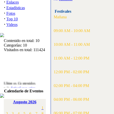
·
Enlaces
·
Estadísticas
Festivales
·
Fotos
Mañana
·
Top 10
·
Videos
09:00 AM - 10:00 AM
Contenido en total: 10
10:00 AM - 11:00 AM
Categorías: 10
Visitados en total: 111424
11:00 AM - 12:00 PM
12:00 PM - 02:00 PM
Ultimos Contenidos
·
02:00 PM - 04:00 PM
1:
Articulos varios
Calendario de Eventos
[Visitas: 5716]
04:00 PM - 06:00 PM
·
2:
Campeonato de
Augosto 2026
España F3A 2008
1
[Visitas: 4139]
06:00 PM - 07:00 PM
2
3
4
5
6
7
8