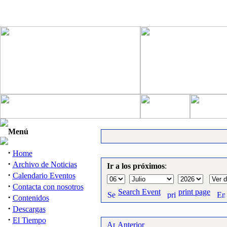
Menú
·
Home
·
Archivo de Noticias
Ir a los próximos
:
·
Calendario Eventos
·
Contacta con nosotros
Search Event
print page
·
Contenidos
·
Descargas
·
El Tiempo
Anterior