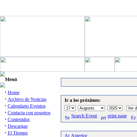
Menú
·
Home
·
Archivo de Noticias
Ir a los próximos
:
·
Calendario Eventos
·
Contacta con nosotros
Search Event
print page
·
Contenidos
·
Descargas
·
El Tiempo
Anterior