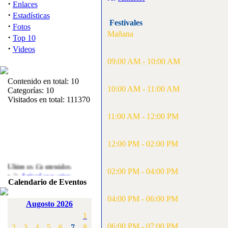
·
Enlaces
·
Estadísticas
Festivales
·
Fotos
Mañana
·
Top 10
·
Videos
09:00 AM - 10:00 AM
Contenido en total: 10
10:00 AM - 11:00 AM
Categorías: 10
Visitados en total: 111370
11:00 AM - 12:00 PM
12:00 PM - 02:00 PM
Ultimos Contenidos
·
02:00 PM - 04:00 PM
1:
Articulos varios
Calendario de Eventos
[Visitas: 5712]
04:00 PM - 06:00 PM
·
2:
Campeonato de
Augosto 2026
España F3A 2008
1
[Visitas: 4135]
06:00 PM - 07:00 PM
2
3
4
5
6
7
8