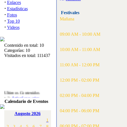
·
Enlaces
·
Estadísticas
Festivales
·
Fotos
Mañana
·
Top 10
·
Videos
09:00 AM - 10:00 AM
Contenido en total: 10
10:00 AM - 11:00 AM
Categorías: 10
Visitados en total: 111437
11:00 AM - 12:00 PM
12:00 PM - 02:00 PM
Ultimos Contenidos
·
02:00 PM - 04:00 PM
1:
Articulos varios
Calendario de Eventos
[Visitas: 5717]
04:00 PM - 06:00 PM
·
2:
Campeonato de
Augosto 2026
España F3A 2008
1
[Visitas: 4141]
06:00 PM - 07:00 PM
2
3
4
5
6
7
8