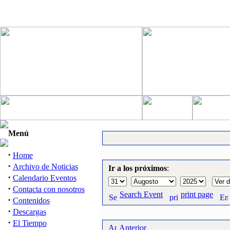
Menú
·
Home
·
Archivo de Noticias
Ir a los próximos
:
·
Calendario Eventos
·
Contacta con nosotros
Search Event
print page
·
Contenidos
·
Descargas
·
El Tiempo
Anterior