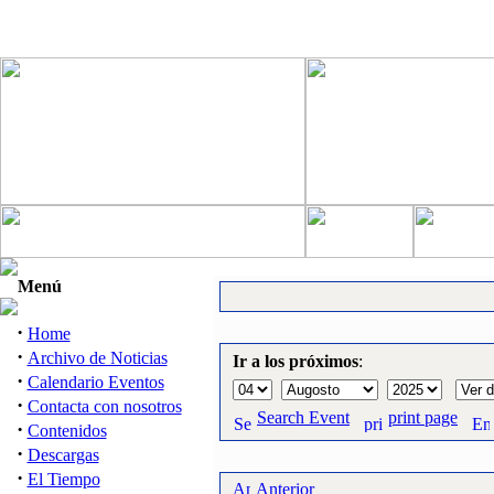
Menú
·
Home
·
Archivo de Noticias
Ir a los próximos
:
·
Calendario Eventos
·
Contacta con nosotros
Search Event
print page
·
Contenidos
·
Descargas
·
El Tiempo
Anterior