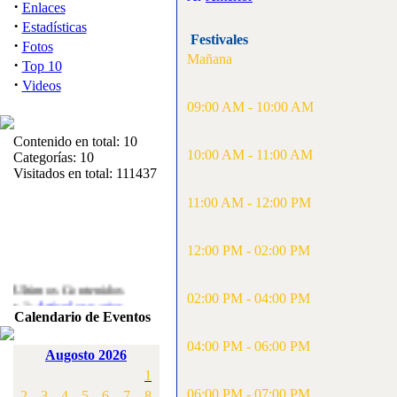
·
Enlaces
·
Estadísticas
Festivales
·
Fotos
Mañana
·
Top 10
·
Videos
09:00 AM - 10:00 AM
Contenido en total: 10
10:00 AM - 11:00 AM
Categorías: 10
Visitados en total: 111437
11:00 AM - 12:00 PM
12:00 PM - 02:00 PM
Ultimos Contenidos
·
02:00 PM - 04:00 PM
1:
Articulos varios
Calendario de Eventos
[Visitas: 5717]
04:00 PM - 06:00 PM
·
2:
Campeonato de
Augosto 2026
España F3A 2008
1
[Visitas: 4141]
06:00 PM - 07:00 PM
2
3
4
5
6
7
8