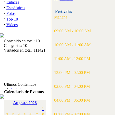
·
Enlaces
·
Estadísticas
Festivales
·
Fotos
Mañana
·
Top 10
·
Videos
09:00 AM - 10:00 AM
Contenido en total: 10
10:00 AM - 11:00 AM
Categorías: 10
Visitados en total: 111421
11:00 AM - 12:00 PM
12:00 PM - 02:00 PM
Ultimos Contenidos
02:00 PM - 04:00 PM
·
1:
Articulos varios
Calendario de Eventos
[Visitas: 5716]
04:00 PM - 06:00 PM
Augosto 2026
·
2:
Campeonato de
1
España F3A 2008
[Visitas: 4139]
06:00 PM - 07:00 PM
2
3
4
5
6
7
8