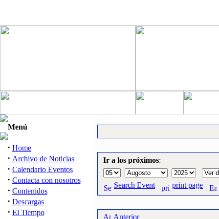
Menú
·
Home
·
Archivo de Noticias
Ir a los próximos
:
·
Calendario Eventos
·
Contacta con nosotros
Search Event
print page
·
Contenidos
·
Descargas
·
El Tiempo
Anterior