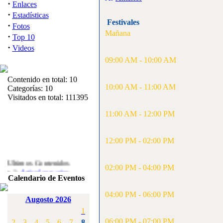
·
Enlaces
·
Estadísticas
Festivales
·
Fotos
Mañana
·
Top 10
·
Videos
09:00 AM - 10:00 AM
Contenido en total: 10
10:00 AM - 11:00 AM
Categorías: 10
Visitados en total: 111395
11:00 AM - 12:00 PM
12:00 PM - 02:00 PM
Ultimos Contenidos
02:00 PM - 04:00 PM
·
1:
Articulos varios
Calendario de Eventos
[Visitas: 5713]
04:00 PM - 06:00 PM
·
2:
Campeonato de
Augosto 2026
España F3A 2008
1
[Visitas: 4136]
06:00 PM - 07:00 PM
2
3
4
5
6
7
8