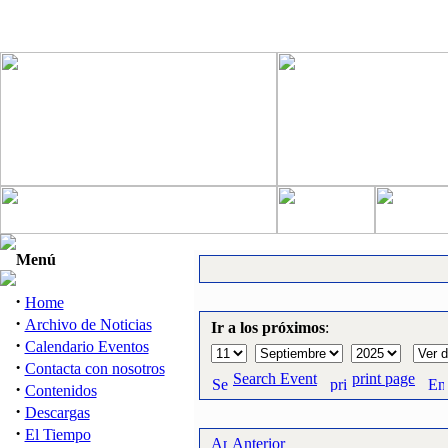
Menú
·
Home
·
Archivo de Noticias
Ir a los próximos
:
·
Calendario Eventos
·
Contacta con nosotros
Search Event
print page
·
Contenidos
·
Descargas
·
El Tiempo
Anterior