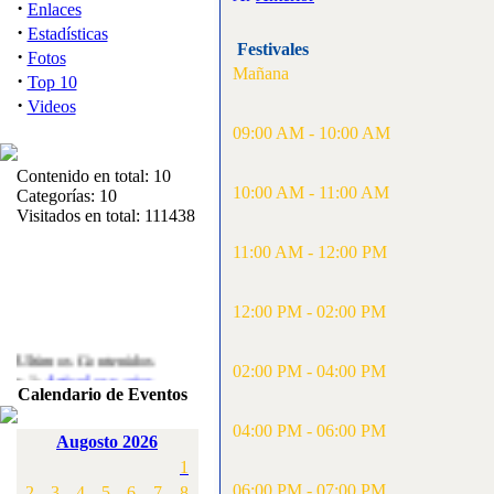
·
Enlaces
·
Estadísticas
Festivales
·
Fotos
Mañana
·
Top 10
·
Videos
09:00 AM - 10:00 AM
Contenido en total: 10
10:00 AM - 11:00 AM
Categorías: 10
Visitados en total: 111438
11:00 AM - 12:00 PM
12:00 PM - 02:00 PM
Ultimos Contenidos
·
02:00 PM - 04:00 PM
1:
Articulos varios
Calendario de Eventos
[Visitas: 5717]
04:00 PM - 06:00 PM
·
2:
Campeonato de
Augosto 2026
España F3A 2008
1
[Visitas: 4141]
06:00 PM - 07:00 PM
2
3
4
5
6
7
8