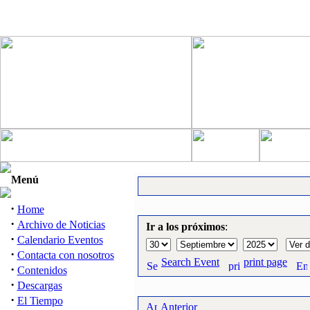
Menú
·
Home
·
Archivo de Noticias
Ir a los próximos
:
·
Calendario Eventos
·
Contacta con nosotros
Search Event
print page
·
Contenidos
·
Descargas
·
El Tiempo
Anterior