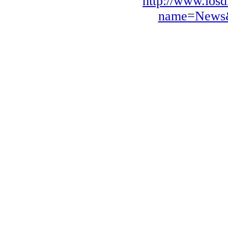
http://www.losd
name=News&f