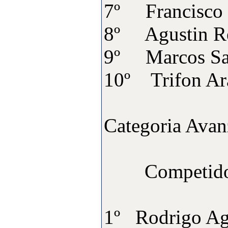
·
7º Franc
9:
Instalaciones del Club
[Visitas: 13391]
8º Agus
·
10:
Historia del Club
Aeromodelismo Los
9º Marco
Diablos
[Visitas: 12634]
10º Trifo
Lo más visitado
·
1:
open F3A 2007
[Visitas: 20446]
Categoria Avan
·
2:
Open F3A 2006
[Visitas: 17249]
·
3:
Instalaciones del Club
Competi
[Visitas: 13391]
·
4:
Historia del Club
Aeromodelismo Los
Diablos
1º Rodri
[Visitas: 12634]