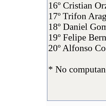
16º Cristian
17º Trifon Ar
18º Daniel 
19º Felipe Be
20º Alfonso
* No computan 