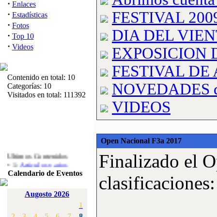
·
Enlaces
FESTIVAL 200
·
Estadísticas
·
Fotos
DIA DEL VIE
·
Top 10
·
Videos
EXPOSICION
FESTIVAL D
Contenido en total: 10
NOVEDADES del
Categorías: 10
Visitados en total: 111392
VIDEOS
Open Nacional F3a 2017
Ultimos Contenidos
Finalizado el O
·
1:
Articulos varios
[Visitas: 5713]
Calendario de Eventos
clasificaciones:
·
2:
Campeonato de
Augosto 2026
España F3A 2008
1
[Visitas: 4136]
2
3
4
5
6
7
8