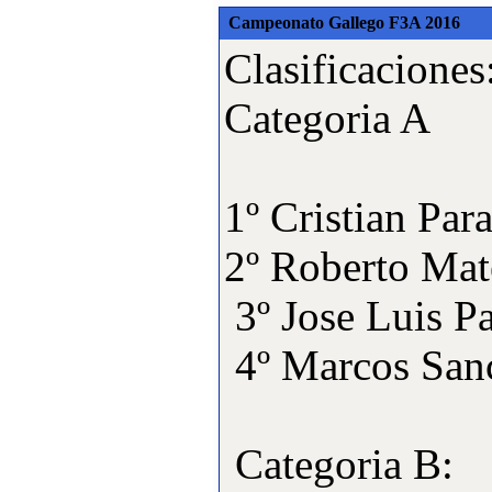
Campeonato Gallego F3A 2016
Clasificaciones
Categoria A
total pan
1º Cristia
2º Robert
3º Jose Lu
4º Marcos
Categoria B: