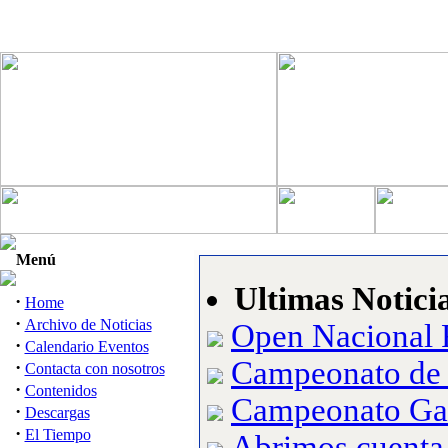
Menú
Ultimas Notici
·
Home
·
Archivo de Noticias
Open Nacional 
·
Calendario Eventos
Campeonato de
·
Contacta con nosotros
·
Contenidos
Campeonato Ga
·
Descargas
·
El Tiempo
Abrimos cuenta