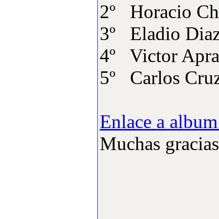
2º Horac
·
5:
Campeonato Gallego
F3A 2009
[Visitas: 11765]
3º Elad
·
6:
CAMPEONATO
4º Vict
GALLEGO DE
HELICOPTEROS
5º Carl
[Visitas: 10947]
·
7:
Actividades y
Eventos realizados
[Visitas: 10860]
Enlace a album
·
8:
Articulos varios
Muchas gracias 
[Visitas: 5713]
·
9:
Competiciones
oficiales organizadas
[Visitas: 4251]
·
10:
Campeonato de
España F3A 2008
[Visitas: 4136]