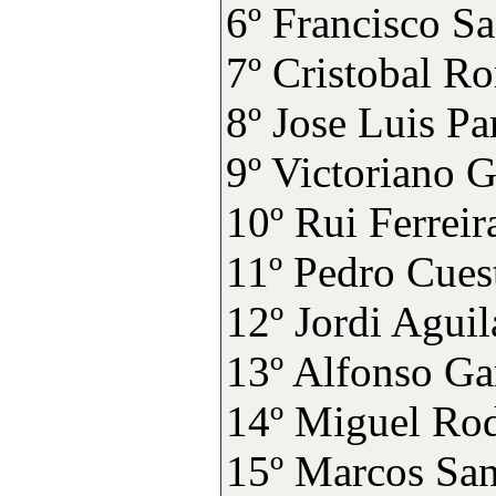
6º Francisco
7º Cristobal
8º Jose Luis 
9º Victorian
10º Rui Fer
11º Pedro C
12º Jordi A
13º Alfonso
14º Miguel R
15º Marcos 