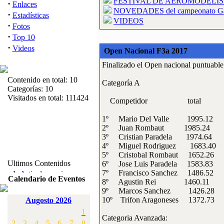
FESTIVAL DE AEROMODELI
·
Enlaces
NOVEDADES del campeonato Gall
·
Estadísticas
VIDEOS
·
Fotos
·
Top 10
·
Videos
Open Nacional F3a 2017
Finalizado el Open nacional puntuable 
Contenido en total: 10
Categoría A
Categorías: 10
Visitados en total: 111424
Competidor total p
1º Mario Del Valle 19
2º Juan Rombaut 1985
3º Cristian Paradela 1
4º Miguel Rodriguez 1
5º Cristobal Rombaut 1
Ultimos Contenidos
6º Jose Luis Paradela 
·
1:
Articulos varios
7º Francisco Sanchez 1
Calendario de Eventos
[Visitas: 5716]
8º Agustin Rei 1460
9º Marcos Sanchez 14
·
10º Trifon Aragoneses 
2:
Campeonato de
Augosto 2026
España F3A 2008
1
Categoria Avanzada:
[Visitas: 4139]
2
3
4
5
6
7
8