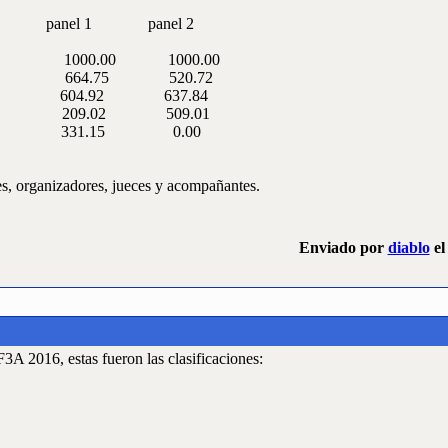
panel 1 panel 2
0.00 1000.00 1000.00
4.75 664.75 520.72
.84 604.92 637.84
9.01 209.02 509.01
.15 331.15 0.00
es, organizadores, jueces y acompañantes.
Enviado por
diablo
el
 2016, estas fueron las clasificaciones: