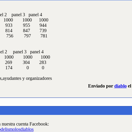
anel 3 panel 4
1000 1000 1000 1000
 975 933 955 944
1 859 814 847 739
 838 756 797 781
panel 3 panel 4
00 1000 1000 1000
289 269 304 283
67 193 174 0 0
ces,ayudantes y organizadores
Enviado por
diablo
el
n nuestra cuenta Facebook:
delismolosdiablos