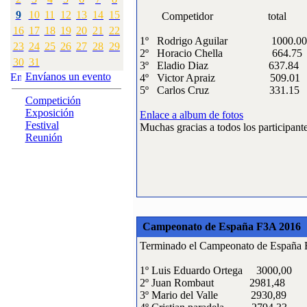
9
10
11
12
13
14
15
Competidor total 
·
3:
Competiciones
16
17
18
19
20
21
22
oficiales organizadas
1º Rodrigo Aguilar 100
[Visitas: 4255]
23
24
25
26
27
28
29
2º Horacio Chella 66
30
31
3º Eladio Diaz 637
·
4:
Campeonato Gallego
Envíanos un evento
4º Victor Apraiz 50
F3A 2009
5º Carlos Cruz 331
[Visitas: 11768]
Competición
Exposición
Enlace a album de fotos
·
5:
CAMPEONATO
Festival
Muchas gracias a todos los participant
GALLEGO DE
Reunión
HELICOPTEROS
[Visitas: 10951]
·
6:
open F3A 2007
[Visitas: 20451]
·
Campeonato de España F3A 2016
7:
Open F3A 2006
[Visitas: 17252]
Terminado el Campeonato de España F3A
·
8:
Actividades y
1º Luis Eduardo Ortega 3000,00
Eventos realizados
2º Juan Rombaut 2981,48
[Visitas: 10863]
3º Mario del Valle 2930,89