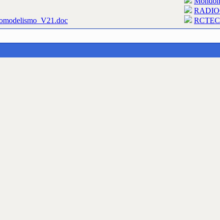
Mondoñ
RADIO
romodelismo_V21.doc
RCTEC