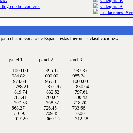
SMO
Categoria B
ego de helicopteros
Categoria A
Titulaciones_Ae
para el campeonato de España, estas fueron las clasificaciones:
anel 1 panel 2 panel 3
95.12 1000.00 995.12 987.35
.24 984.82 1000.00 985.24
974.64 974.64 965.81 1000.00
683.40 788.21 852.76 830.64
652.26 819.74 832.52 797.61
1583.83 783.41 760.64 800.42
486.52 707.33 768.32 718.20
.11 668.27 726.45 733.66
26.28 716.93 709.35 0.00
1372.73 617.20 660.15 712.58