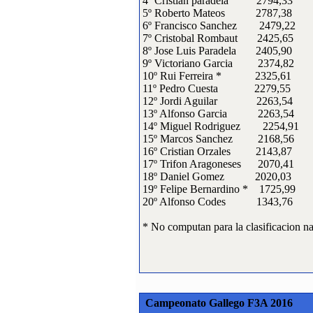
4º Cristian paradela 2794,33
·
9:
Instalaciones del Club
5º Roberto Mateos 2787,38
6º Francisco Sanchez 2479,22
[Visitas: 13394]
7º Cristobal Rombaut 2425,65
8º Jose Luis Paradela 2405,90
·
10:
Historia del Club
9º Victoriano Garcia 2374,82
Aeromodelismo Los
10º Rui Ferreira * 2325,61
Diablos
11º Pedro Cuesta 2279,55
[Visitas: 12635]
12º Jordi Aguilar 2263,54
13º Alfonso Garcia 2263,54
14º Miguel Rodriguez 2254,91
Lo más visitado
15º Marcos Sanchez 2168,56
·
1:
open F3A 2007
16º Cristian Orzales 2143,87
[Visitas: 20451]
17º Trifon Aragoneses 2070,41
18º Daniel Gomez 2020,03
·
2:
Open F3A 2006
19º Felipe Bernardino * 1725,99
[Visitas: 17252]
20º Alfonso Codes 1343,76
·
3:
Instalaciones del Club
* No computan para la clasificacion n
[Visitas: 13394]
·
4:
Historia del Club
Aeromodelismo Los
Diablos
Campeonato Gallego F3A 2016
[Visitas: 12635]