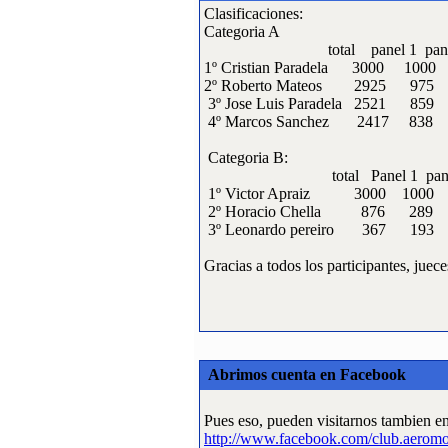
Clasificaciones:
·
5:
Campeonato Gallego
Categoria A
F3A 2009
total panel 1 panel 2 p
[Visitas: 11768]
1º Cristian Paradela 3000 
2º Roberto Mateos 2925
·
6:
CAMPEONATO
3º Jose Luis Paradela 252
GALLEGO DE
4º Marcos Sanchez 2417
HELICOPTEROS
[Visitas: 10951]
Categoria B:
total Panel 1 panel 2 
·
1º Victor Apraiz 3000 10
7:
Actividades y
2º Horacio Chella 876 
Eventos realizados
3º Leonardo pereiro 3
[Visitas: 10863]
Gracias a todos los participantes, jue
·
8:
Articulos varios
[Visitas: 5716]
·
9:
Competiciones
oficiales organizadas
[Visitas: 4255]
Abrimos cuenta en Facebook
·
10:
Campeonato de
Pues eso, pueden visitarnos tambien e
España F3A 2008
http://www.facebook.com/club.aeromo
[Visitas: 4139]