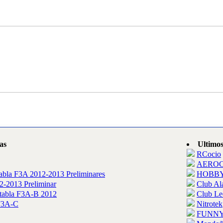
as
Ultimos
RCocio
AEROC
tabla F3A 2012-2013 Preliminares
HOBB
2-2013 Preliminar
Club Al
 tabla F3A-B 2012
Club Le
 F3A-C
Nitrotek
FUNN