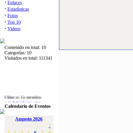
·
Enlaces
·
Estadísticas
·
Fotos
·
Top 10
·
Videos
Contenido en total: 10
Categorías: 10
Visitados en total: 111341
Ultimos Contenidos
·
1:
Articulos varios
Calendario de Eventos
[Visitas: 5710]
·
2:
Campeonato de
Augosto 2026
España F3A 2008
1
[Visitas: 4133]
2
3
4
5
6
7
8